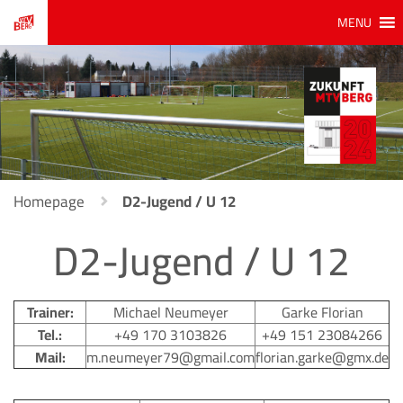
MENU
Homepage
D2-Jugend / U 12
D2-Jugend / U 12
Trainer:
Michael Neumeyer
Garke Florian
Tel.:
+49 170 3103826
+49 151 23084266
Mail:
m.neumeyer79@gmail.com
florian.garke@gmx.de