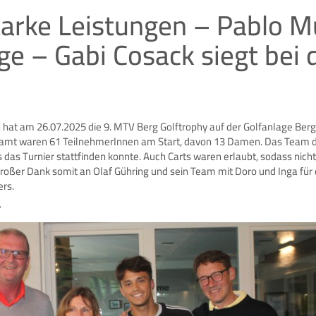
arke Leistungen – Pablo Mü
olge – Gabi Cosack siegt be
hat am 26.07.2025 die 9. MTV Berg Golftrophy auf der Golfanlage Ber
samt waren 61 TeilnehmerInnen am Start, davon 13 Damen. Das Team 
s das Turnier stattfinden konnte. Auch Carts waren erlaubt, sodass nich
Großer Dank somit an Olaf Gühring und sein Team mit Doro und Inga für
rs.
r