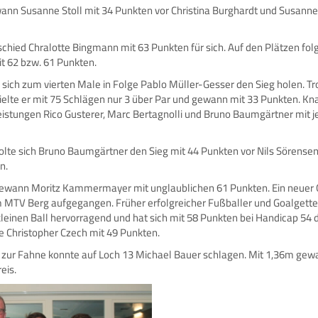
ann Susanne Stoll mit 34 Punkten vor Christina Burghardt und Susanne
chied Chralotte Bingmann mit 63 Punkten für sich. Auf den Plätzen folg
it 62 bzw. 61 Punkten.
 sich zum vierten Male in Folge Pablo Müller-Gesser den Sieg holen. Tr
ielte er mit 75 Schlägen nur 3 über Par und gewann mit 33 Punkten. Kn
istungen Rico Gusterer, Marc Bertagnolli und Bruno Baumgärtner mit j
holte sich Bruno Baumgärtner den Sieg mit 44 Punkten vor Nils Sörense
n.
gewann Moritz Kammermayer mit unglaublichen 61 Punkten. Ein neuer Go
m MTV Berg aufgegangen. Früher erfolgreicher Fußballer und Goalgette
 kleinen Ball hervorragend und hat sich mit 58 Punkten bei Handicap 54 d
e Christopher Czech mit 49 Punkten.
 zur Fahne konnte auf Loch 13 Michael Bauer schlagen. Mit 1,36m gew
eis.