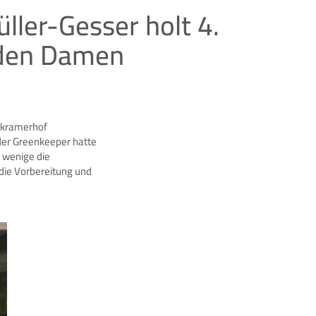
ller-Gesser holt 4.
i den Damen
gkramerhof
der Greenkeeper hatte
t wenige die
 die Vorbereitung und