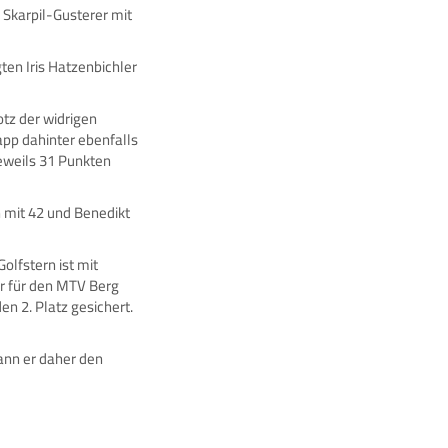
 Skarpil-Gusterer mit
ten Iris Hatzenbichler
otz der widrigen
app dahinter ebenfalls
eweils 31 Punkten
n mit 42 und Benedikt
lfstern ist mit
r für den MTV Berg
en 2. Platz gesichert.
ann er daher den