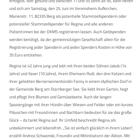
erfolglos. Wer gesund und zwischen 17 und 55 Jahre alt ist, kann helfen
und sich am Samstag, den 25. Juni im Vereinsheim Aufkirchen,
Marienstr. 11, 82335 Berg als potentielle Stammzellspenderin oder
potenzieller Stammzellspender für Regina und alle anderen
Patient:innen bei der DKMS registrieren lassen. Auch Geldspenden
werden benötigt, da der gemeinnützigen Gesellschaft allein für die
Registrierung jeder Spenderin und jeden Spenders Kosten in Höhe von
35 Euro entstehen.
Regina ist 42 Jahre jung und lebt mit ihren beiden Söhnen Jakob (14
Jahre) und Xaver (10 Jahre), ihrem Ehemann Rudi, den drei Katzen und
ihrer geliebten Bernersennenhündin Fanny in einem idyllischen Dorf in
der Gemeinde Berg am Starnberger See. Sie liebt ihren Garten, hegt
und pflegt ihre Blumen und Gemüsebeete. Auch die langen
Spaziergänge mit ihrer Hündin über Wiesen und Felder oder ein kurzes
Pläuschen mit Freund:innen und Nachbarn bedeuten für sie das große
Glück – da tankt Regina auf. Ihr Umfeld beschreibt Regina als
unbekümmert und lebensfroh. „Sie ist einfach glücklich in ihrem Leben“,
erzählt Andrea Schwenski, Freundin und Mitinitiatorin der Aktion. Mit